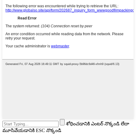
శోధించడానికి ఎంటర్ నొక్కండి లేదా
మూసివేయడానికి ESC నొక్కండి