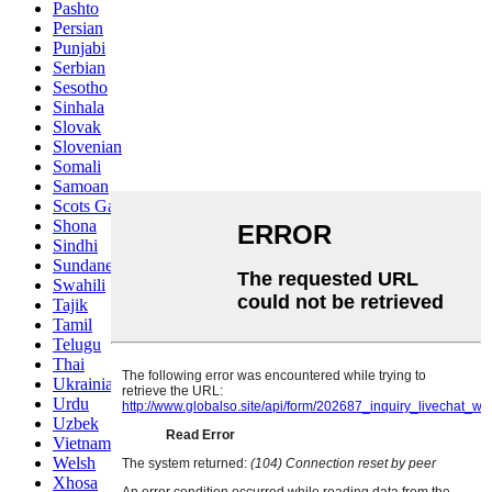
Pashto
Persian
Punjabi
Serbian
Sesotho
Sinhala
Slovak
Slovenian
Somali
Samoan
Scots Gaelic
Shona
Sindhi
Sundanese
Swahili
Tajik
Tamil
Telugu
Thai
Ukrainian
Urdu
Uzbek
Vietnamese
Welsh
Xhosa