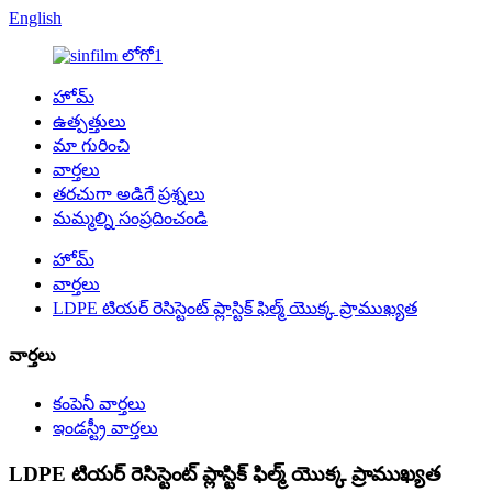
English
హోమ్
ఉత్పత్తులు
మా గురించి
వార్తలు
తరచుగా అడిగే ప్రశ్నలు
మమ్మల్ని సంప్రదించండి
హోమ్
వార్తలు
LDPE టియర్ రెసిస్టెంట్ ప్లాస్టిక్ ఫిల్మ్ యొక్క ప్రాముఖ్యత
వార్తలు
కంపెనీ వార్తలు
ఇండస్ట్రీ వార్తలు
LDPE టియర్ రెసిస్టెంట్ ప్లాస్టిక్ ఫిల్మ్ యొక్క ప్రాముఖ్యత