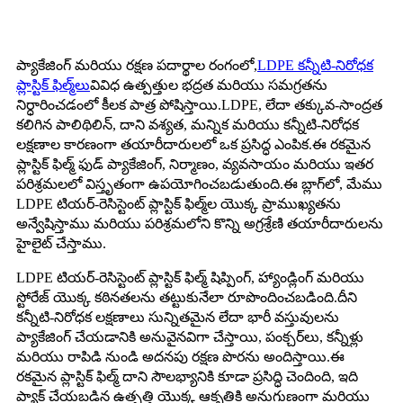
ప్యాకేజింగ్ మరియు రక్షణ పదార్థాల రంగంలో,
LDPE కన్నీటి-నిరోధక
ప్లాస్టిక్ ఫిల్మ్‌లు
వివిధ ఉత్పత్తుల భద్రత మరియు సమగ్రతను
నిర్ధారించడంలో కీలక పాత్ర పోషిస్తాయి.LDPE, లేదా తక్కువ-సాంద్రత
కలిగిన పాలిథిలిన్, దాని వశ్యత, మన్నిక మరియు కన్నీటి-నిరోధక
లక్షణాల కారణంగా తయారీదారులలో ఒక ప్రసిద్ధ ఎంపిక.ఈ రకమైన
ప్లాస్టిక్ ఫిల్మ్ ఫుడ్ ప్యాకేజింగ్, నిర్మాణం, వ్యవసాయం మరియు ఇతర
పరిశ్రమలలో విస్తృతంగా ఉపయోగించబడుతుంది.ఈ బ్లాగ్‌లో, మేము
LDPE టియర్-రెసిస్టెంట్ ప్లాస్టిక్ ఫిల్మ్‌ల యొక్క ప్రాముఖ్యతను
అన్వేషిస్తాము మరియు పరిశ్రమలోని కొన్ని అగ్రశ్రేణి తయారీదారులను
హైలైట్ చేస్తాము.
LDPE టియర్-రెసిస్టెంట్ ప్లాస్టిక్ ఫిల్మ్ షిప్పింగ్, హ్యాండ్లింగ్ మరియు
స్టోరేజ్ యొక్క కఠినతలను తట్టుకునేలా రూపొందించబడింది.దీని
కన్నీటి-నిరోధక లక్షణాలు సున్నితమైన లేదా భారీ వస్తువులను
ప్యాకేజింగ్ చేయడానికి అనువైనవిగా చేస్తాయి, పంక్చర్‌లు, కన్నీళ్లు
మరియు రాపిడి నుండి అదనపు రక్షణ పొరను అందిస్తాయి.ఈ
రకమైన ప్లాస్టిక్ ఫిల్మ్ దాని సౌలభ్యానికి కూడా ప్రసిద్ధి చెందింది, ఇది
ప్యాక్ చేయబడిన ఉత్పత్తి యొక్క ఆకృతికి అనుగుణంగా మరియు