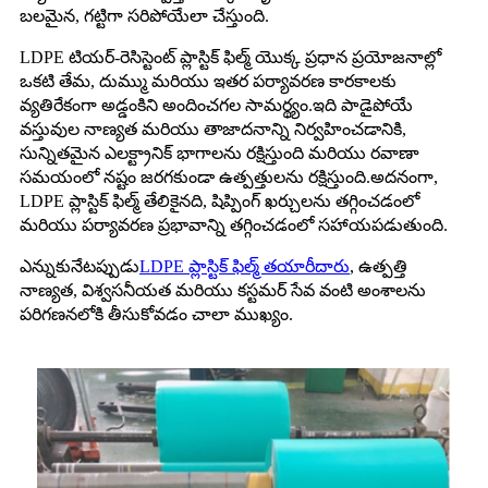
బలమైన, గట్టిగా సరిపోయేలా చేస్తుంది.
LDPE టియర్-రెసిస్టెంట్ ప్లాస్టిక్ ఫిల్మ్ యొక్క ప్రధాన ప్రయోజనాల్లో
ఒకటి తేమ, దుమ్ము మరియు ఇతర పర్యావరణ కారకాలకు
వ్యతిరేకంగా అడ్డంకిని అందించగల సామర్థ్యం.ఇది పాడైపోయే
వస్తువుల నాణ్యత మరియు తాజాదనాన్ని నిర్వహించడానికి,
సున్నితమైన ఎలక్ట్రానిక్ భాగాలను రక్షిస్తుంది మరియు రవాణా
సమయంలో నష్టం జరగకుండా ఉత్పత్తులను రక్షిస్తుంది.అదనంగా,
LDPE ప్లాస్టిక్ ఫిల్మ్ తేలికైనది, షిప్పింగ్ ఖర్చులను తగ్గించడంలో
మరియు పర్యావరణ ప్రభావాన్ని తగ్గించడంలో సహాయపడుతుంది.
ఎన్నుకునేటప్పుడు
LDPE ప్లాస్టిక్ ఫిల్మ్ తయారీదారు
, ఉత్పత్తి
నాణ్యత, విశ్వసనీయత మరియు కస్టమర్ సేవ వంటి అంశాలను
పరిగణనలోకి తీసుకోవడం చాలా ముఖ్యం.