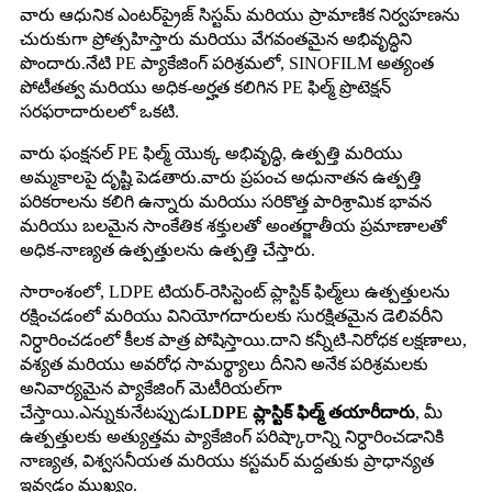
వారు ఆధునిక ఎంటర్‌ప్రైజ్ సిస్టమ్ మరియు ప్రామాణిక నిర్వహణను
చురుకుగా ప్రోత్సహిస్తారు మరియు వేగవంతమైన అభివృద్ధిని
పొందారు.నేటి PE ప్యాకేజింగ్ పరిశ్రమలో, SINOFILM అత్యంత
పోటీతత్వ మరియు అధిక-అర్హత కలిగిన PE ఫిల్మ్ ప్రొటెక్షన్
సరఫరాదారులలో ఒకటి.
వారు ఫంక్షనల్ PE ఫిల్మ్ యొక్క అభివృద్ధి, ఉత్పత్తి మరియు
అమ్మకాలపై దృష్టి పెడతారు.వారు ప్రపంచ అధునాతన ఉత్పత్తి
పరికరాలను కలిగి ఉన్నారు మరియు సరికొత్త పారిశ్రామిక భావన
మరియు బలమైన సాంకేతిక శక్తులతో అంతర్జాతీయ ప్రమాణాలతో
అధిక-నాణ్యత ఉత్పత్తులను ఉత్పత్తి చేస్తారు.
సారాంశంలో, LDPE టియర్-రెసిస్టెంట్ ప్లాస్టిక్ ఫిల్మ్‌లు ఉత్పత్తులను
రక్షించడంలో మరియు వినియోగదారులకు సురక్షితమైన డెలివరీని
నిర్ధారించడంలో కీలక పాత్ర పోషిస్తాయి.దాని కన్నీటి-నిరోధక లక్షణాలు,
వశ్యత మరియు అవరోధ సామర్థ్యాలు దీనిని అనేక పరిశ్రమలకు
అనివార్యమైన ప్యాకేజింగ్ మెటీరియల్‌గా
చేస్తాయి.ఎన్నుకునేటప్పుడు
LDPE ప్లాస్టిక్ ఫిల్మ్ తయారీదారు
, మీ
ఉత్పత్తులకు అత్యుత్తమ ప్యాకేజింగ్ పరిష్కారాన్ని నిర్ధారించడానికి
నాణ్యత, విశ్వసనీయత మరియు కస్టమర్ మద్దతుకు ప్రాధాన్యత
ఇవ్వడం ముఖ్యం.