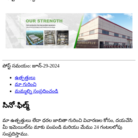
పోస్ట్ సమయం: జూన్-29-2024
ఉత్పత్తులు
మా గురించి
మమ్మల్ని సంప్రదించండి
సినో-ఫిల్మ్
మా ఉత్పత్తులు లేదా ధరల జాబితా గురించి విచారణల కోసం, దయచేసి
మీ ఇమెయిల్‌ను మాకు పంపండి మరియు మేము 24 గంటలలోపు
సంప్రదిస్తాము.