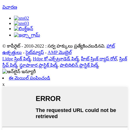
విచారణ
© కాపీరైట్ - 2010-2022 : సర్వ హక్కులు ప్రత్యేకించబడినవి.
హాట్
ఉత్పత్తులు
-
సైట్‌మ్యాప్
-
AMP మొబైల్
Lldpe ష్రింక్ ఫిల్మ్
,
Hdpe కో-ఎక్స్‌ట్రూడెడ్ ఫిల్మ్
,
హీట్ ష్రింక్ ర్యాప్ రోల్
,
ష్రింక్
స్లీవ్ ఫిల్మ్
,
స్థూపాకార ప్లాస్టిక్ ఫిల్మ్
,
పాలిథిలిన్ ప్లాస్టిక్ ఫిల్మ్
,
ఈ మెయిల్ పంపించండి
x