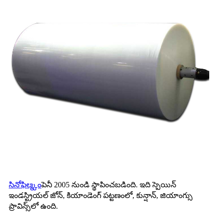
సినోఫిల్మ్
కంపెనీ 2005 నుండి స్థాపించబడింది. ఇది స్పెయిన్
ఇండస్ట్రియల్ జోన్, కియాండెంగ్ పట్టణంలో, కున్షాన్, జియాంగ్సు
ప్రావిన్స్‌లో ఉంది.